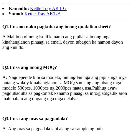
Kaniadto:
Kettle Tray AKT-G
Sunod:
Kettle Tray AKT-A
Q1.Unsaon nako pagkuha ang imong quotation sheet?
A.Mahimo nimong isulti kanamo ang pipila sa imong mga
kinahanglanon pinaagi sa email, dayon tubagon ka namon dayon
ang kinutlo.
Q2
.Unsa ang imong MOQ?
A. Nagdepende kini sa modelo, hinungdan nga ang pipila nga mga
butang wala’y kinahanglanon sa MOQ samtang ang ubang mga
modelo 500pcs, 1000pcs ug 2000pcs matag usa.Palihug ayaw
pagduhaduha sa pagkontak kanamo pinaagi sa info@aolga.hk aron
mahibal-an ang dugang nga mga detalye.
Q3.Unsa ang oras sa pagpadala?
A. Ang oras sa pagpadala lahi alang sa sample ug bulk