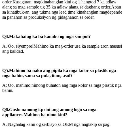
order.Kasagaran, magkinahanglan kini og 1 hangtod 7 ka adlaw
alang sa mga sample ug 35 ka adlaw alang sa daghang order.Apan
sa kinatibuk-an, ang tukma nga lead time kinahanglan magdepende
sa panahon sa produksiyon ug gidaghanon sa order.
Q4.Makahatag ka ba kanako og mga sampol?
A. Oo, siyempre!Mahimo ka mag-order usa ka sample aron masusi
ang kalidad.
Q5.Mahimo ba nako ang pipila ka mga kolor sa plastik nga
mga bahin, sama sa pula, itom, asul?
A: Oo, mahimo nimong buhaton ang mga kolor sa mga plastik nga
bahin.
Q6.Gusto namong i-print ang among logo sa mga
appliances.Mahimo ba nimo kini?
A. Naghatag kami og serbisyo sa OEM nga naglakip sa pag-