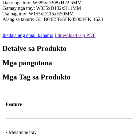
Dako nga tray: W385xD308xH22.5MM
Gamay nga tray: W335xD132xH11MM
Tsa bag tray: W155xD115xH50MM
Alang sa takure: GL-B04E5B/SFK05008/FK-1623
Ipadala ang email kanamo
I-download isip PDF
Detalye sa Produkto
Mga pangutana
Mga Tag sa Produkto
Feature
• Melamine tray