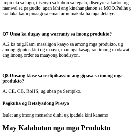
imprenta sa logo, disenyo sa kahon sa regalo, disenyo sa karton ug
manwal sa pagtudlo, apan lahi ang kinahanglanon sa MOQ.Palihug
kontaka kami pinaagi sa email aron makakuha mga detalye.
Q7.Unsa ka dugay ang warranty sa imong produkto?
A.2 ka tuig.Kami masaligon kaayo sa among mga produkto, ug
among giputos kini og maayo, mao nga kasagaran imong madawat
ang imong order sa maayong kondisyon.
Q8.Unsang klase sa sertipikasyon ang gipasa sa imong mga
produkto?
A. CE, CB, RoHS, ug uban pa Sertipiko.
Pagkuha og Detalyadong Presyo
Isulat ang imong mensahe dinhi ug ipadala kini kanamo
May Kalabutan nga mga Produkto