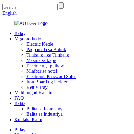
English
Balay
Mga produkto
Electric Kettle
Pagpamala sa Buhok
Timbang nga Timbang
Makina sa kape
Electric nga puthaw
Minibar sa hotel
Electronic Password Safes
Iron Board ug Holder
Kettle Tray
Mahitungod Kanato
FAQ
Balita
Balita sa Kompanya
Balita sa Industriya
Kontaka Kami
Balay