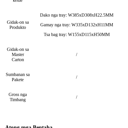
kettle
Dako nga tray: W385xD308xH22.5MM
Gidak-on sa
Gamay nga tray: W335xD132xH11MM
Produkto
Tsa bag tray: W155xD115xH50MM
Gidak-on sa
Master
/
Carton
Sumbanan sa
/
Pakete
Gross nga
/
Timbang
Atong mga Bentaha