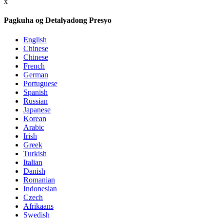
x
Pagkuha og Detalyadong Presyo
English
Chinese
Chinese
French
German
Portuguese
Spanish
Russian
Japanese
Korean
Arabic
Irish
Greek
Turkish
Italian
Danish
Romanian
Indonesian
Czech
Afrikaans
Swedish