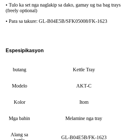
• Tulo ka set nga naglakip sa dako, gamay ug tsa bag trays
(freely optional)
• Para sa takure: GL-B04E5B/SFK05008/FK-1623
Espesipikasyon
butang
Kettle Tray
Modelo
AKT-C
Kolor
Itom
Mga bahin
Melamine nga tray
Alang sa
GL-B04E5B/FK-1623