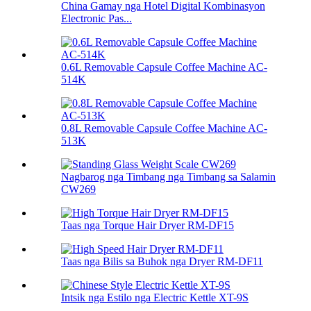
China Gamay nga Hotel Digital Kombinasyon
Electronic Pas...
0.6L Removable Capsule Coffee Machine AC-
514K
0.8L Removable Capsule Coffee Machine AC-
513K
Nagbarog nga Timbang nga Timbang sa Salamin
CW269
Taas nga Torque Hair Dryer RM-DF15
Taas nga Bilis sa Buhok nga Dryer RM-DF11
Intsik nga Estilo nga Electric Kettle XT-9S